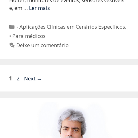
Holter, monitores de eventos, sensores vestíveis
e, em …
Ler mais
Categorias
- Aplicações Clínicas em Cenários Específicos
,
• Para médicos
Deixe um comentário
Page
Page
1
2
Next
→