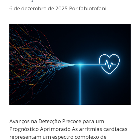
6 de dezembro de 2025
Por
fabiotofani
Avanços na Detecção Precoce para um
Prognóstico Aprimorado As arritmias cardíacas
representam um espectro complexo de