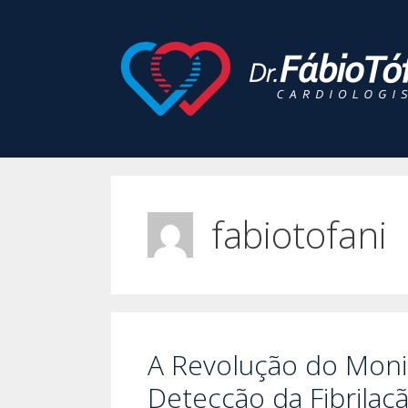
Pular
para
o
conteúdo
fabiotofani
A Revolução do Moni
Detecção da Fibrilaç