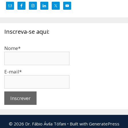
Inscreva-se aqui:
Nome*
E-mail*
© 2026 Dr. Fábio Ávila Tófani
• Built with
GeneratePress