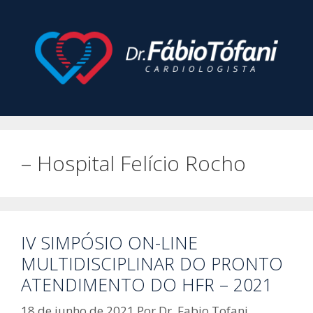
Pular
para
o
conteúdo
– Hospital Felício Rocho
IV SIMPÓSIO ON-LINE
MULTIDISCIPLINAR DO PRONTO
ATENDIMENTO DO HFR – 2021
18 de junho de 2021
Por
Dr. Fabio Tofani